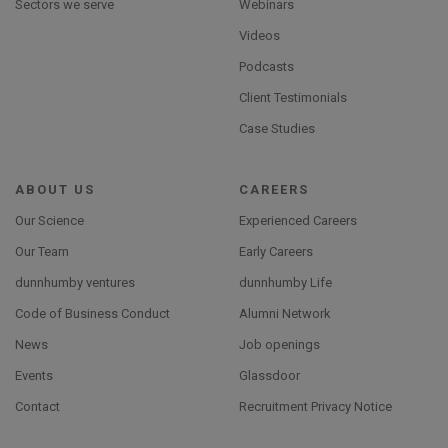
Sectors we serve
Webinars
Videos
Podcasts
Client Testimonials
Case Studies
ABOUT US
CAREERS
Our Science
Experienced Careers
Our Team
Early Careers
dunnhumby ventures
dunnhumby Life
Code of Business Conduct
Alumni Network
News
Job openings
Events
Glassdoor
Contact
Recruitment Privacy Notice